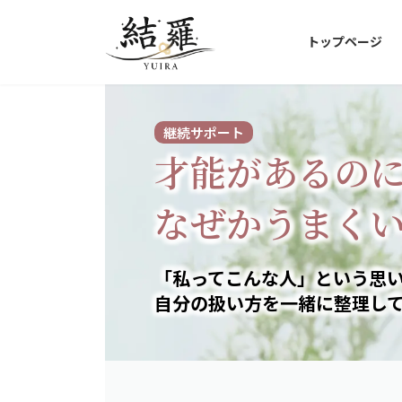
コ
ナ
ン
ビ
トップページ
テ
ゲ
ン
ー
ツ
シ
へ
ョ
継続サポート
ス
ン
才能があるの
キ
に
ッ
移
プ
動
なぜかうまく
「私ってこんな人」という思
自分の扱い方を一緒に整理し